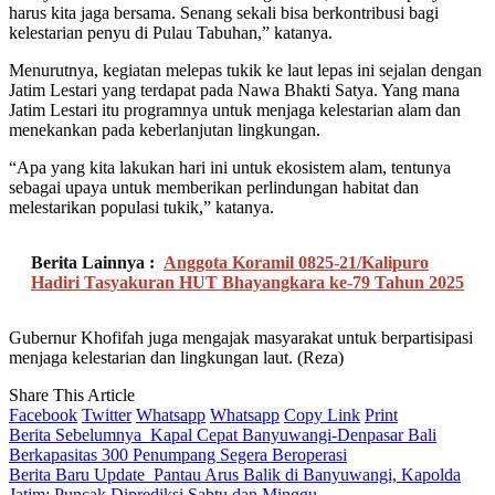
harus kita jaga bersama. Senang sekali bisa berkontribusi bagi
kelestarian penyu di Pulau Tabuhan,” katanya.
Menurutnya, kegiatan melepas tukik ke laut lepas ini sejalan dengan
Jatim Lestari yang terdapat pada Nawa Bhakti Satya. Yang mana
Jatim Lestari itu programnya untuk menjaga kelestarian alam dan
menekankan pada keberlanjutan lingkungan.
“Apa yang kita lakukan hari ini untuk ekosistem alam, tentunya
sebagai upaya untuk memberikan perlindungan habitat dan
melestarikan populasi tukik,” katanya.
Berita Lainnya :
Anggota Koramil 0825-21/Kalipuro
Hadiri Tasyakuran HUT Bhayangkara ke-79 Tahun 2025
Gubernur Khofifah juga mengajak masyarakat untuk berpartisipasi
menjaga kelestarian dan lingkungan laut. (Reza)
Share This Article
Facebook
Twitter
Whatsapp
Whatsapp
Copy Link
Print
Berita Sebelumnya
Kapal Cepat Banyuwangi-Denpasar Bali
Berkapasitas 300 Penumpang Segera Beroperasi
Berita Baru Update
Pantau Arus Balik di Banyuwangi, Kapolda
Jatim: Puncak Diprediksi Sabtu dan Minggu