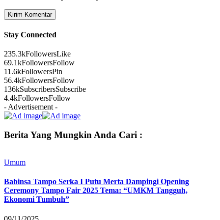
Stay Connected
235.3k
Followers
Like
69.1k
Followers
Follow
11.6k
Followers
Pin
56.4k
Followers
Follow
136k
Subscribers
Subscribe
4.4k
Followers
Follow
- Advertisement -
Berita Yang Mungkin Anda Cari :
Umum
Babinsa Tampo Serka I Putu Merta Dampingi Opening
Ceremony Tampo Fair 2025 Tema: “UMKM Tangguh,
Ekonomi Tumbuh”
09/11/2025